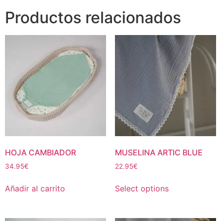
Productos relacionados
HOJA CAMBIADOR
MUSELINA ARTIC BLUE
34.95
€
22.95
€
Añadir al carrito
Select options