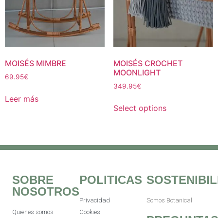
MOISÉS MIMBRE
MOISÉS CROCHET
MOONLIGHT
69.95
€
349.95
€
Leer más
Select options
SOBRE
POLITICAS
SOSTENIBIL
NOSOTROS
Privacidad
Somos Botanical
Quienes somos
Cookies