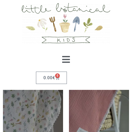
0
0.00
€